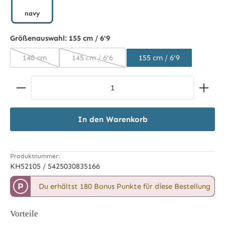
navy
navy
Größenauswahl:
155 cm / 6'9
140 cm
145 cm / 6'6
155 cm / 6'9
(Diese Option ist zurzeit nicht verfügbar.)
(Diese Option ist zurzeit nicht verfügbar.)
Produkt Anzahl: Gib den gewünschten Wert ein ode
In den Warenkorb
Produktnummer:
KH52105 / 5425030835166
P
Du erhältst 180 Bonus Punkte für diese Bestellung
Vorteile