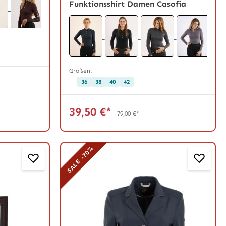
Funktionsshirt Damen Casofia
Größen:
36
38
40
42
39,50 €*
79,00 €*
SALE -70%