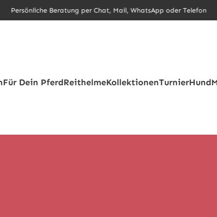
Persönliche Beratung per Chat, Mail, WhatsApp oder Telefon
h
Für Dein Pferd
Reithelme
Kollektionen
Turnier
Hund
M