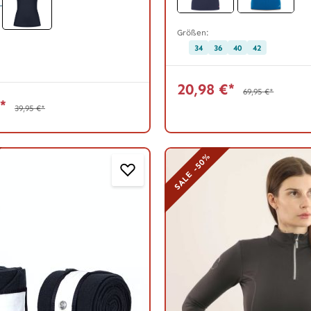
Größen:
34
36
40
42
20,98 €*
69,95 €*
€*
39,95 €*
SALE -50%