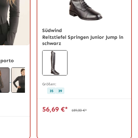
Südwind
Reitstiefel Springen Junior Jump in
schwarz
aporto
Größen:
35
39
56,69 €*
189,00 €*