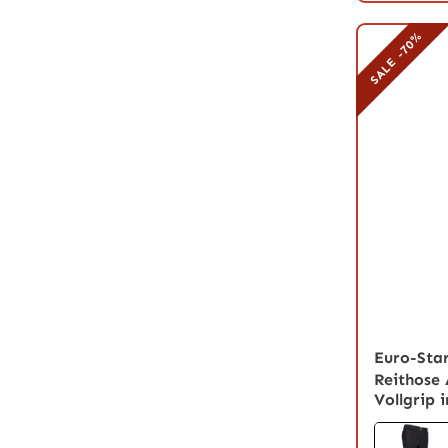
SALE -70%
Euro-Sta
Reithose 
Vollgrip 