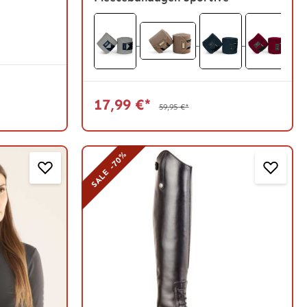
17,99 €*
59,95 €*
SALE -70%