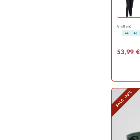
Größen:
44
46
53,99 
SALE -70%