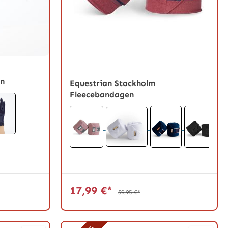
g von 5 von 5 Sternen
on
Equestrian Stockholm
Fleecebandagen
17,99 €*
59,95 €*