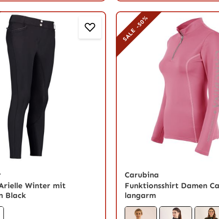
SALE -50%
r
Carubina
Arielle Winter mit
Funktionsshirt Damen Ca
in Black
langarm