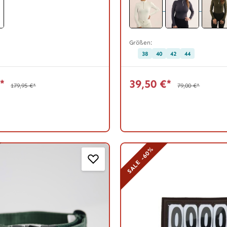
Größen:
38
40
42
44
€*
39,50 €*
179,95 €*
79,00 €*
SALE -60%