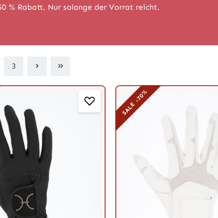
50 % Rabatt. Nur solange der Vorrat reicht.
3
ite
Seite
SALE -70%