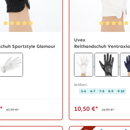
tliche Bewertung von 5 von 5 Sternen
Durchschnittliche Bewertun
Uvex
schuh Sportstyle Glamour
Reithandschuh Ventraxi
Größen:
5-6
6-7
7-8
8-9
9-10
€*
10,50 €*
47,99 €*
34,99 €*