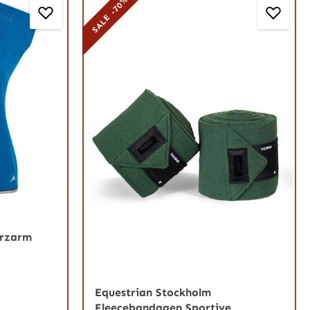
SALE -70%
urzarm
Equestrian Stockholm
Fleecebandagen Sportive