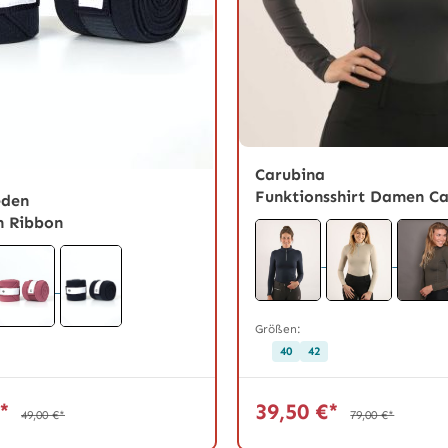
Carubina
Funktionsshirt Damen C
eden
 Ribbon
Größen:
40
42
€*
39,50 €*
49,00 €*
79,00 €*