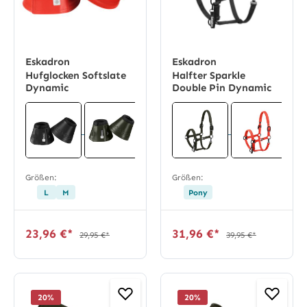
Eskadron
Eskadron
Hufglocken Softslate
Halfter Sparkle
Dynamic
Double Pin Dynamic
Größen:
Größen:
L
M
Pony
23,96 €*
31,96 €*
29,95 €*
39,95 €*
20
%
20
%