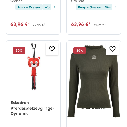
Größen:
Größen:
›
›
Pony – Dressur
Warmblut – Dressur
Pony – Dressur
Warmblut – D
63,96 €*
63,96 €*
79,95 €*
79,95 €*
20
%
20
%
Eskadron
Pferdespielzeug Tiger
Dynamic