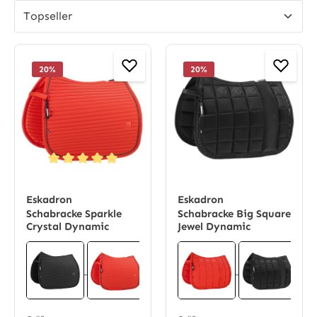
20
%
20
%
Durchschnittliche Bewertung von 5 von 5 Sternen
Eskadron
Eskadron
Schabracke Sparkle
Schabracke Big Square
Crystal Dynamic
Jewel Dynamic