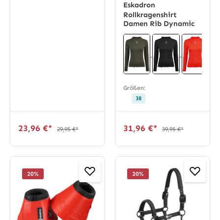
Eskadron
Rollkragenshirt
Damen Rib Dynamic
Größen:
38
23,96 €*
31,96 €*
29,95 €*
39,95 €*
20
%
20
%