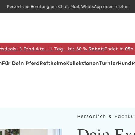
Persönliche Beratung per Chat, Mail, WhatsApp oder Telefon
hsdeals! 3 Produkte - 1 Tag - bis 60 % Rabatt
Endet in
05
h
h
Für Dein Pferd
Reithelme
Kollektionen
Turnier
Hund
M
Persönlich & Fachku
Dein Ex