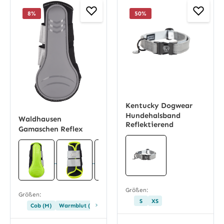
8
%
50
%
Kentucky Dogwear
Hundehalsband
Waldhausen
Reflektierend
Gamaschen Reflex
Größen:
Größen:
S
XS
›
Cob (M)
Warmblut (L)