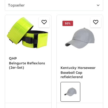
50
%
QHP
Beingurte Reflexions
(2er-Set)
Kentucky Horsewear
Baseball Cap
reflektierend