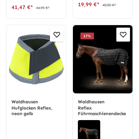
19,99 €*
40,00 €*
41,47 €*
44,95 €*
17
%
Waldhausen
Waldhausen
Hufglocken Reflex,
Reflex
neon gelb
Führmaschienendecke