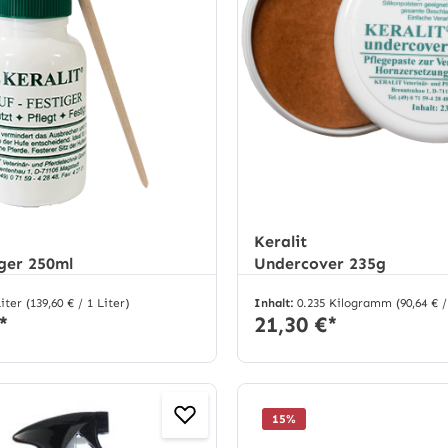
Keralit
ger 250ml
Undercover 235g
Liter
(139,60 € / 1 Liter)
Inhalt:
0.235 Kilogramm
(90,64 €
*
21,30 €*
15
%