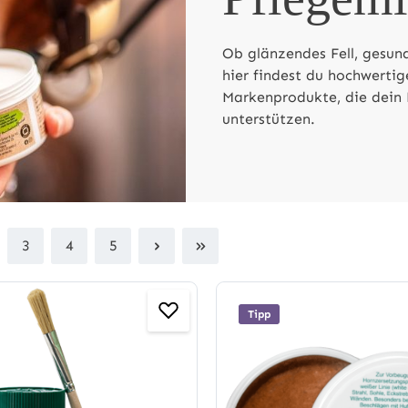
Ob glänzendes Fell, gesun
hier findest du hochwertig
Markenprodukte, die dein 
unterstützen.
3
4
5
ite
Seite
Seite
Seite
Tipp