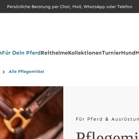
Persönliche Beratung per Chat, Mail, WhatsApp oder Telefon
h
Für Dein Pferd
Reithelme
Kollektionen
Turnier
Hund
M
Alle Pflegemittel
Für Pferd & Ausrüstu
Pflegemi