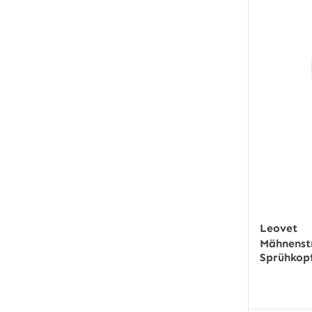
Leovet
Mähnenstr
Sprühkopf