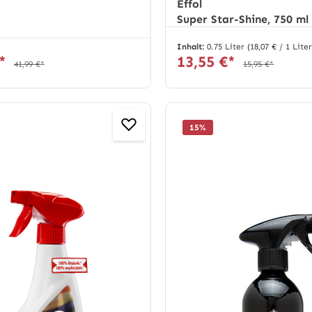
Effol
Super Star-Shine, 750 ml
Inhalt:
0.75 Liter
(18,07 € / 1 Lite
€*
13,55 €*
41,99 €*
15,95 €*
15
%