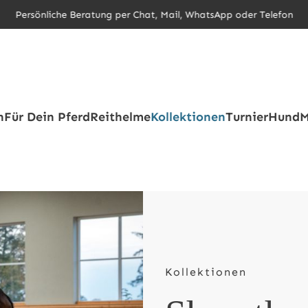
Persönliche Beratung per Chat, Mail, WhatsApp oder Telefon
h
Für Dein Pferd
Reithelme
Kollektionen
Turnier
Hund
M
Kollektionen