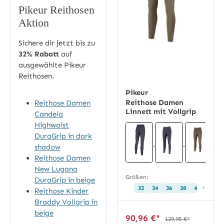
Pikeur Reithosen
Aktion
Sichere dir jetzt bis zu
32% Rabatt
auf
ausgewählte Pikeur
Reithosen.
Pikeur
Reithose Damen
Reithose Damen
Linnett mit Vollgrip
Candela
Highwaist
DuraGrip in dark
shadow
Reithose Damen
New Lugana
Größen:
DuraGrip in beige
›
32
34
36
38
40
42
Reithose Kinder
Braddy Vollgrip in
beige
90,96 €*
129,95 €*