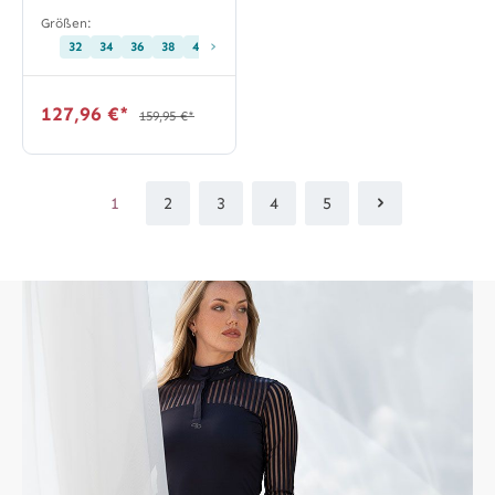
Größen:
›
32
34
36
38
40
127,96 €*
159,95 €*
1
2
3
4
5
Seite
Seite
Seite
Seite
Seite