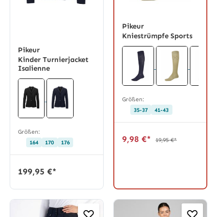
Pikeur
Kniestrümpfe Sports
Pikeur
Kinder Turnierjacket
Isalienne
Größen:
35-37
41-43
Größen:
9,98 €*
19,95 €*
164
170
176
199,95 €*