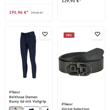
129,95 €*
195,96 €*
279,95 €*
20
%
Pikeur
Reithose Damen
Romy Sd mit Vollgrip
Pikeur
Gürtel Selection