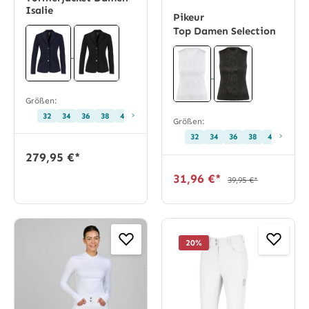
Isalie
Pikeur
Top Damen Selection
Größen:
›
32
34
36
38
40
42
44
46
48
72
76
80
84
88
Größen:
›
32
34
36
38
40
42
279,95 €*
31,96 €*
39,95 €*
20
%