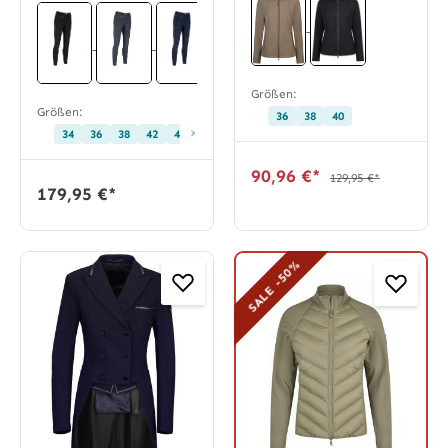
Größen:
Größen:
36
38
40
›
34
36
38
42
44
46
48
80
84
88
92
90,96 €*
129,95 €*
179,95 €*
SALE -50%