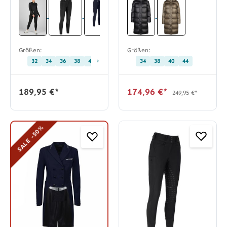
Größen:
Größen:
›
32
34
36
38
40
42
44
46
34
48
38
68
40
72
44
76
80
84
189,95 €*
174,96 €*
249,95 €*
SALE -50%