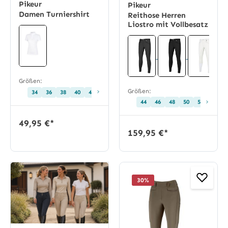
Pikeur
Pikeur
Damen Turniershirt
Reithose Herren
Liostro mit Vollbesatz
Größen:
›
Größen:
34
36
38
40
42
44
46
›
44
46
48
50
52
54
49,95 €*
159,95 €*
30
%