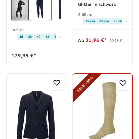
Glitter in schwarz
Größen:
›
75 cm
85 cm
95 cm
Größen:
›
36
38
40
42
44
46
68
72
76
80
84
88
92
31,96 €*
Ab
39,95 €*
179,95 €*
SALE -50%