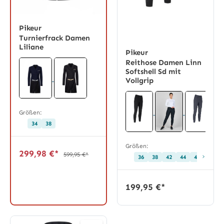
Pikeur
Turnierfrack Damen
Liliane
Pikeur
Reithose Damen Linn
Softshell Sd mit
Vollgrip
Größen:
34
38
Größen:
299,98 €*
599,95 €*
›
36
38
42
44
46
68
199,95 €*