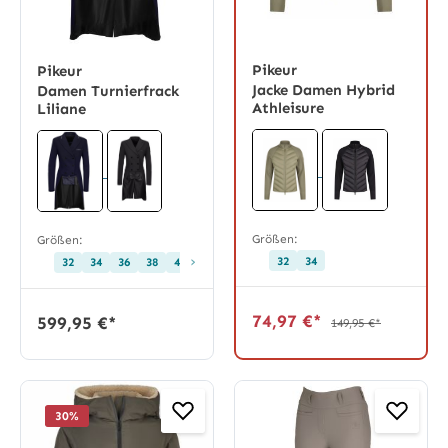
Pikeur
Pikeur
Jacke Damen Hybrid
Damen Turnierfrack
Athleisure
Liliane
Größen:
Größen:
›
32
34
32
34
36
38
40
42
44
46
48
68
72
76
80
84
74,97 €*
599,95 €*
149,95 €*
30
%