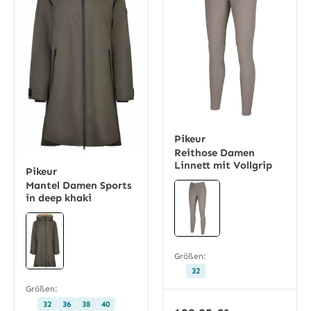
Pikeur
Reithose Damen
Linnett mit Vollgrip
Pikeur
Mantel Damen Sports
in deep khaki
Größen:
32
Größen:
32
36
38
40