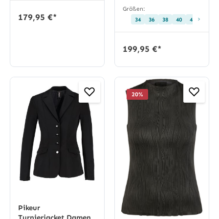
Größen:
179,95 €*
›
34
36
38
40
42
44
199,95 €*
20
%
Pikeur
Turnierjacket Damen