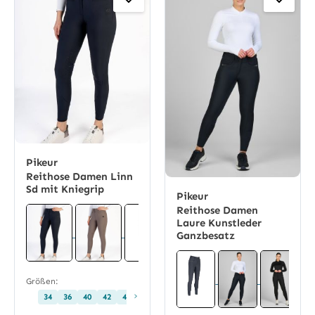
Pikeur
Reithose Damen Linn
Sd mit Kniegrip
Pikeur
Reithose Damen
Laure Kunstleder
Ganzbesatz
Größen:
›
34
36
40
42
44
68
72
76
80
88