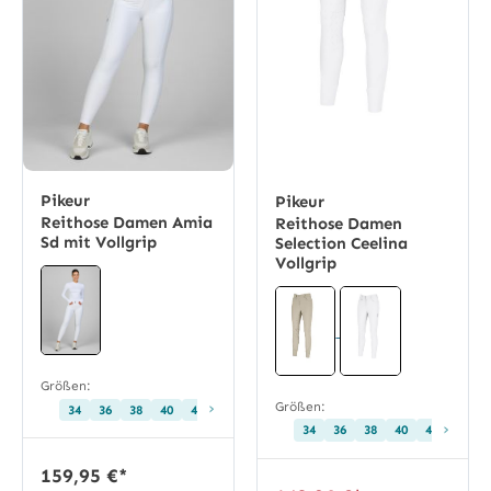
Pikeur
Pikeur
Reithose Damen Amia
Reithose Damen
Sd mit Vollgrip
Selection Ceelina
Vollgrip
Größen:
›
Größen:
34
36
38
40
42
44
72
76
80
84
88
›
34
36
38
40
42
159,95 €*