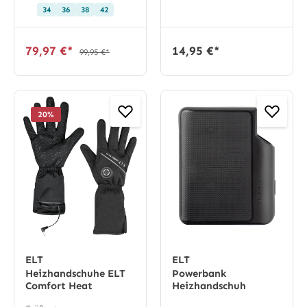
34
36
38
42
79,97 €*
14,95 €*
99,95 €*
20
%
ELT
ELT
Heizhandschuhe ELT
Powerbank
Comfort Heat
Heizhandschuh