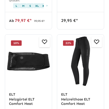
Größen:
›
L
M
S
XL
XS
79,97 €*
29,95 €*
Ab
99,95 €*
10
%
22
%
ELT
ELT
Heizgürtel ELT
Heizreithose ELT
Comfort Heat
Comfort Heat