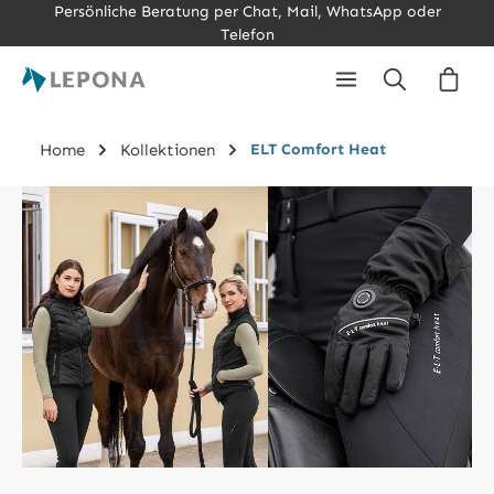
Persönliche Beratung per Chat, Mail, WhatsApp oder
Zum Hauptinhalt springen
Telefon
Ware
Home
Kollektionen
ELT Comfort Heat