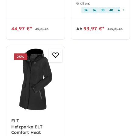
Größen:
›
34
36
38
40
42
44
44,97 €*
93,97 €*
Ab
49,95 €*
119,95 €*
25
%
ELT
Heizparka ELT
Comfort Heat