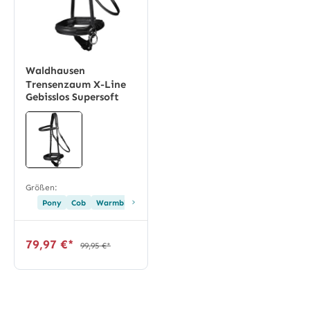
Waldhausen
Trensenzaum X-Line
Gebisslos Supersoft
Größen:
›
Pony
Cob
Warmblut
79,97 €*
99,95 €*