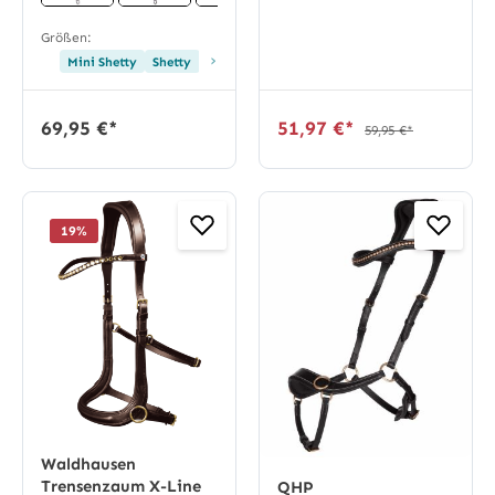
Größen:
›
Mini Shetty
Shetty
Pony
69,95 €*
51,97 €*
59,95 €*
19
%
Waldhausen
Trensenzaum X-Line
QHP