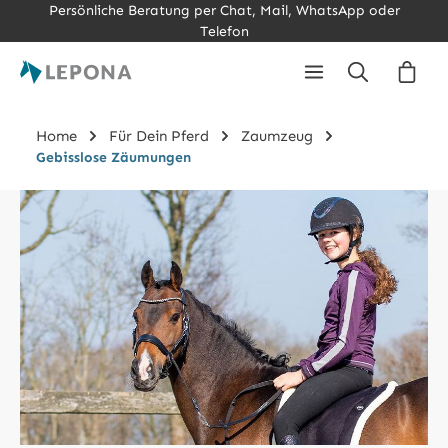
Persönliche Beratung per Chat, Mail, WhatsApp oder
Zum Hauptinhalt springen
Telefon
Ware
Home
Für Dein Pferd
Zaumzeug
Gebisslose Zäumungen