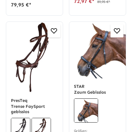
72,97 €*
89,95 €*
79,95 €*
STAR
Zaum Gebisslos
PresTeq
Trense FaySport
gebisslos
Größen: