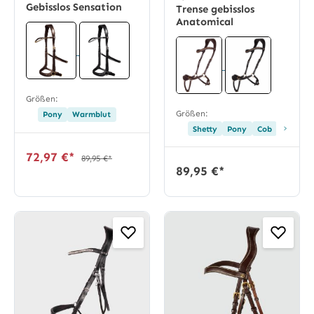
Gebisslos Sensation
Trense gebisslos
Anatomical
Größen:
Größen:
Pony
Warmblut
›
Shetty
Pony
Cob
Warmbl
72,97 €*
89,95 €*
89,95 €*