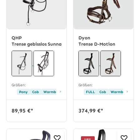
QHP
Dyon
Trense gebisslos Sunna
Trense D-Motion
Größen:
Größen:
›
›
Pony
Cob
Warmblut
FULL
Cob
Warmblut
89,95 €*
374,99 €*
19
%