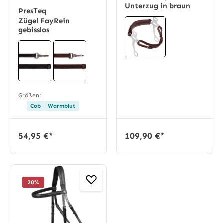
Unterzug in braun
PresTeq
Zügel FayRein
gebisslos
Größen:
Cob
Warmblut
54,95 €*
109,90 €*
20
%