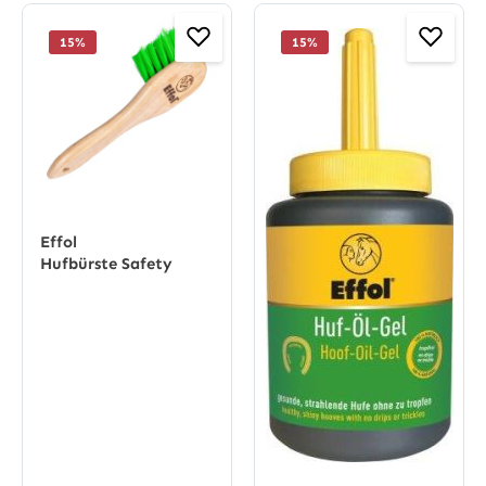
15
%
15
%
Effol
Hufbürste Safety