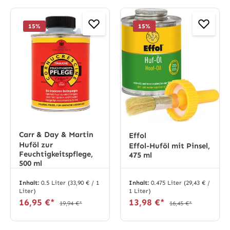
15
%
15
%
Carr & Day & Martin
Effol
Huföl zur
Effol-Huföl mit Pinsel,
Feuchtigkeitspflege,
475 ml
500 ml
Inhalt:
0.5 Liter
(33,90 € / 1
Inhalt:
0.475 Liter
(29,43 € /
Liter)
1 Liter)
16,95 €*
13,98 €*
19,94 €*
16,45 €*