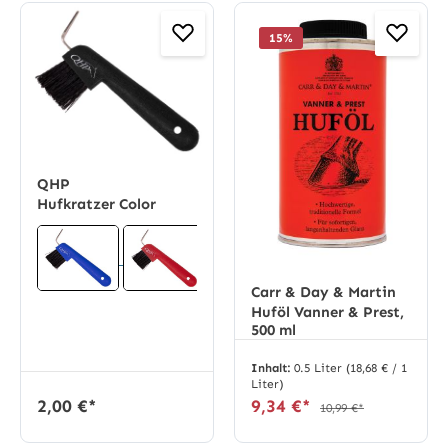
15
%
QHP
Hufkratzer Color
Carr & Day & Martin
Huföl Vanner & Prest,
500 ml
Inhalt:
0.5 Liter
(18,68 € / 1
Liter)
2,00 €*
9,34 €*
10,99 €*