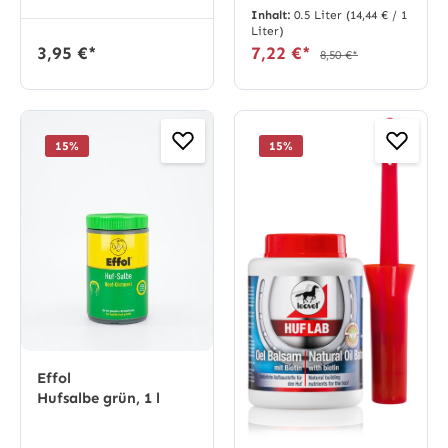
Inhalt:
0.5 Liter
(14,44 € / 1
Liter)
3,95 €*
7,22 €*
8,50 €*
15
%
15
%
Effol
Hufsalbe grün, 1 l