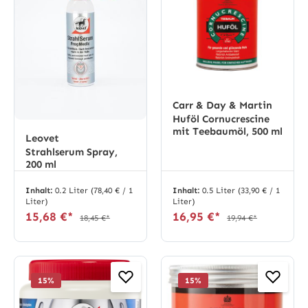
Carr & Day & Martin
Huföl Cornucrescine
mit Teebaumöl, 500 ml
Leovet
Strahlserum Spray,
200 ml
Inhalt:
0.2 Liter
(78,40 € / 1
Inhalt:
0.5 Liter
(33,90 € / 1
Liter)
Liter)
15,68 €*
16,95 €*
18,45 €*
19,94 €*
15
%
15
%