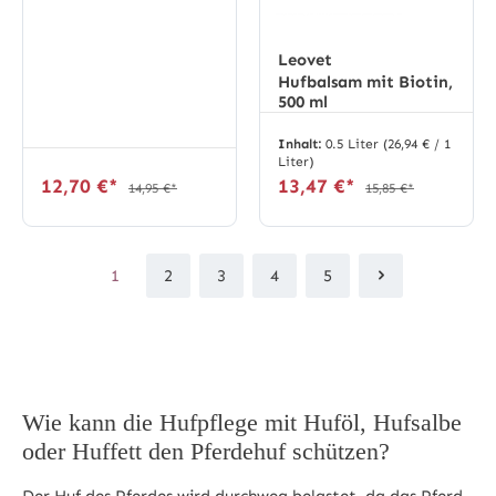
Leovet
Hufbalsam mit Biotin,
500 ml
Inhalt:
0.5 Liter
(26,94 € / 1
Liter)
12,70 €*
13,47 €*
14,95 €*
15,85 €*
1
2
3
4
5
Seite
Seite
Seite
Seite
Seite
Wie kann die Hufpflege mit Huföl, Hufsalbe
oder Huffett den Pferdehuf schützen?
Der Huf des Pferdes wird durchweg belastet, da das Pferd