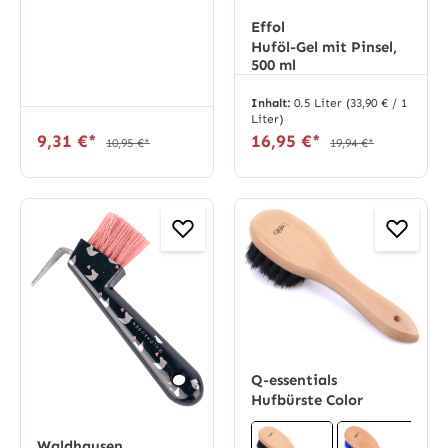
Effol
Huföl-Gel mit Pinsel,
500 ml
Inhalt:
0.5 Liter
(33,90 € / 1
Liter)
9,31 €*
16,95 €*
10,95 €*
19,94 €*
Q-essentials
Hufbürste Color
Waldhausen