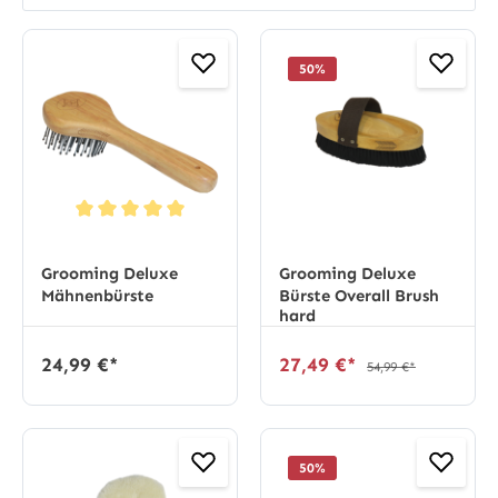
50
%
Durchschnittliche Bewertung von 5 von 5 Sternen
Grooming Deluxe
Grooming Deluxe
Mähnenbürste
Bürste Overall Brush
hard
24,99 €*
27,49 €*
54,99 €*
50
%