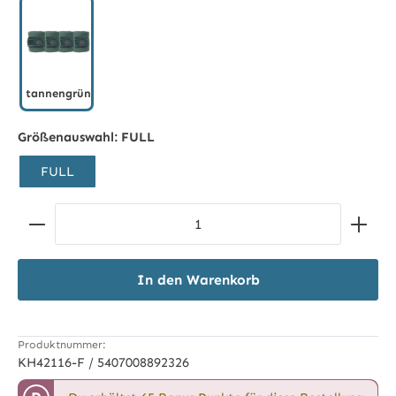
tannengrün
tannengrün
Größenauswahl:
FULL
FULL
Produkt Anzahl: Gib den gewünschten Wert ein ode
In den Warenkorb
Produktnummer:
KH42116-F / 5407008892326