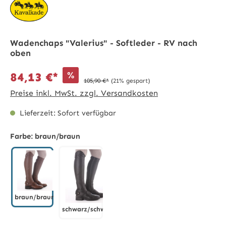
Wadenchaps "Valerius" - Softleder - RV nach
oben
%
84,13 €*
105,90 €*
(21% gespart)
Preise inkl. MwSt. zzgl. Versandkosten
Lieferzeit: Sofort verfügbar
Farbe:
braun/braun
braun/braun
schwarz/schwarz
braun/braun
schwarz/schwarz