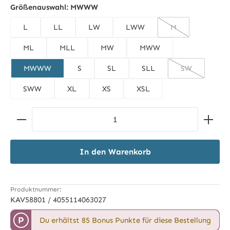
Größenauswahl:
MWWW
L
LL
LW
LWW
M
(Diese Option ist 
ML
MLL
MW
MWW
MWWW
S
SL
SLL
SW
(Diese Option 
SWW
XL
XS
XSL
Produkt Anzahl: Gib den gewünschten Wert ein ode
In den Warenkorb
Produktnummer:
KAV58801 / 4055114063027
P
Du erhältst 85 Bonus Punkte für diese Bestellung