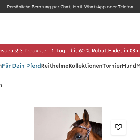
Persönliche Beratung per Chat, Mail, WhatsApp oder Telefon
hsdeals! 3 Produkte - 1 Tag - bis 60 % Rabatt
Endet in
03
h
h
Für Dein Pferd
Reithelme
Kollektionen
Turnier
Hund
M
n