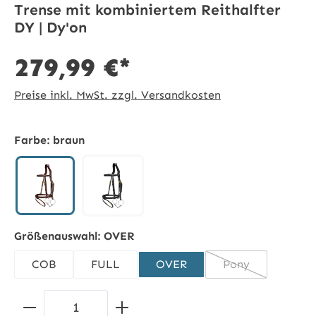
Trense mit kombiniertem Reithalfter
DY | Dy'on
279,99 €*
Preise inkl. MwSt. zzgl. Versandkosten
Farbe:
braun
braun
schwarz
Größenauswahl:
OVER
COB
FULL
OVER
Pony
(Diese Option ist
Produkt Anzahl: Gib den gewünschten 