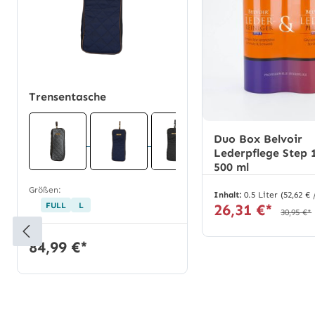
Trensentasche
Duo Box Belvoir
Lederpflege Step 1
500 ml
Größen:
Inhalt:
0.5 Liter
(52,62 € 
FULL
L
26,31 €*
30,95 €*
84,99 €*