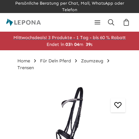
Persönliche Beratung per Chat, Mail, WhatsApp oder
Zum Hauptinhalt springen
Telefon
Ware
Mittwochsdeals! 3 Produkte - 1 Tag - bis 60 % Rabatt
Endet in
03
h
04
m
39
s
Home
Für Dein Pferd
Zaumzeug
Trensen
Bildergalerie überspringen