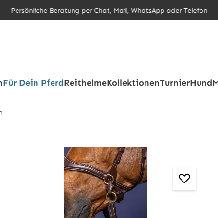
Persönliche Beratung per Chat, Mail, WhatsApp oder Telefon
h
Für Dein Pferd
Reithelme
Kollektionen
Turnier
Hund
M
n