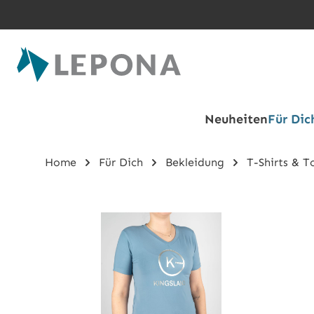
Zum Hauptinhalt springen
Neuheiten
Für Dic
Home
Für Dich
Bekleidung
T-Shirts & T
Bildergalerie überspringen