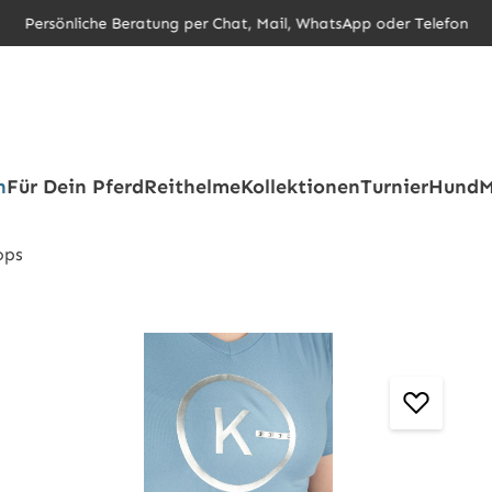
Persönliche Beratung per Chat, Mail, WhatsApp oder Telefon
h
Für Dein Pferd
Reithelme
Kollektionen
Turnier
Hund
M
ops