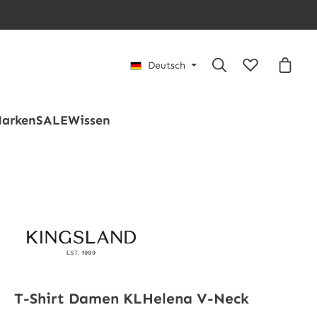
Du hast 0 Pro
Waren
Deutsch
arken
SALE
Wissen
T-Shirt Damen KLHelena V-Neck