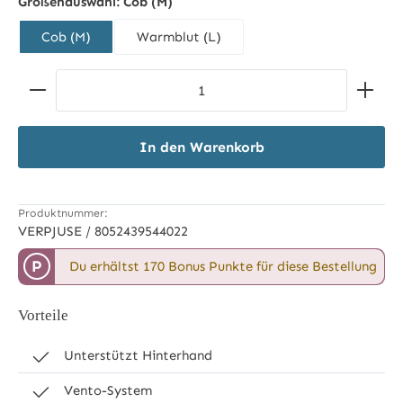
Größenauswahl:
Cob (M)
Cob (M)
Warmblut (L)
Produkt Anzahl: Gib den gewünschten Wert ein ode
In den Warenkorb
Produktnummer:
VERPJUSE / 8052439544022
P
Du erhältst 170 Bonus Punkte für diese Bestellung
Vorteile
Unterstützt Hinterhand
Vento-System