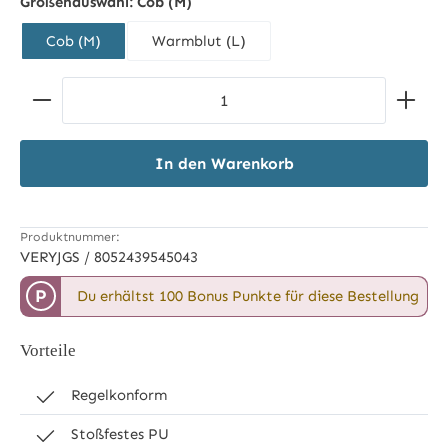
Größenauswahl:
Cob (M)
Cob (M)
Warmblut (L)
Produkt Anzahl: Gib den gewünschten Wert ein ode
In den Warenkorb
Produktnummer:
VERYJGS / 8052439545043
P
Du erhältst 100 Bonus Punkte für diese Bestellung
Vorteile
Regelkonform
Stoßfestes PU