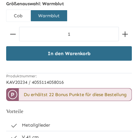
Größenauswahl:
Warmblut
Cob
Warmblut
Produkt Anzahl: Gib den gewünschten Wert ein ode
In den Warenkorb
Produktnummer:
KAV20234 / 4055114058016
P
Du erhältst 22 Bonus Punkte für diese Bestellung
Vorteile
Metallglieder
V 41 cm