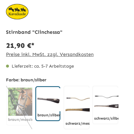
Stirnband "Clinchessa"
21,90 €*
Preise inkl. MwSt. zzgl. Versandkosten
Lieferzeit: ca. 5-7 Arbeitstage
Farbe:
braun/silber
braun/silber
schwarz/silber
braun/messing
schwarz/messing
braun/silber
schwarz/silbe
braun/messing
(Diese Option ist zurzeit nicht verfügbar.)
schwarz/messing