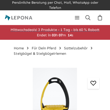
Persönliche Beratung per Chat, Mail, WhatsApp oder
Zum Hauptinhalt springen
Telefon
Ware
Mittwochsdeals! 3 Produkte - 1 Tag - bis 60 % Rabatt
Endet in
03
h
07
m
13
s
Home
Für Dein Pferd
Sattelzubehör
Steigbügel & Steigbügelriemen
Bildergalerie überspringen