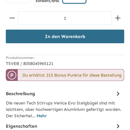
schwarz/braun
schwarz/blau
schwarz/gold
schwarz/braun
Produkt Anzahl: Gib den gewünschten Wert ein ode
In den Warenkorb
Produktnummer:
TSVEB / 8058045965121
P
Du erhältst 315 Bonus Punkte für diese Bestellung
Beschreibung
Die neuen Tech Stirrups Venice Evo Steigbügel sind mit
leichtem, aber hochwertigen Aluminium gefertigt worden.
Der Sicherhei…
Mehr
Eigenschaften