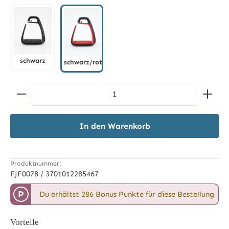
pearl navy/schwarz
schwarz
schwarz/rot
schwarz
schwarz/rot
Produkt Anzahl: Gib den gewünschten Wert ein ode
In den Warenkorb
Produktnummer:
FJF0078 / 3701012285467
P
Du erhältst 286 Bonus Punkte für diese Bestellung
Vorteile