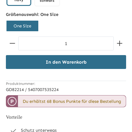
schwarz
navy
schwarz
Größenauswahl:
One Size
One Size
Produkt Anzahl: Gib den gewünschten Wert ein ode
In den Warenkorb
Produktnummer:
GD82214 / 5407007535224
P
Du erhältst 68 Bonus Punkte für diese Bestellung
Vorteile
Schutz unterwegs