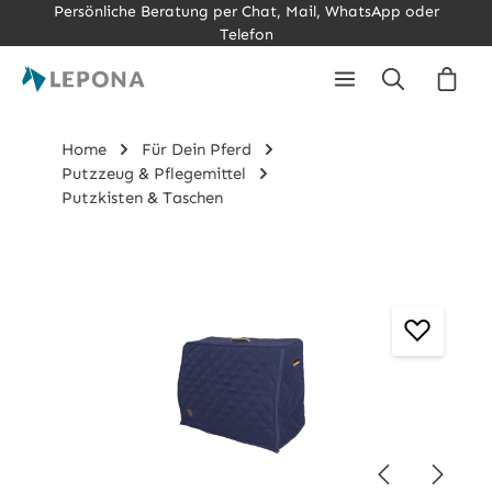
Persönliche Beratung per Chat, Mail, WhatsApp oder
Zum Hauptinhalt springen
Telefon
Ware
Home
Für Dein Pferd
Putzzeug & Pflegemittel
Putzkisten & Taschen
Bildergalerie überspringen