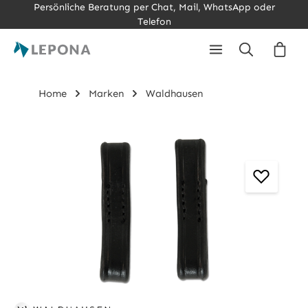
Persönliche Beratung per Chat, Mail, WhatsApp oder
Zum Hauptinhalt springen
Telefon
Ware
Home
Marken
Waldhausen
Bildergalerie überspringen