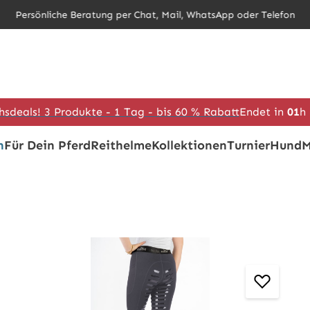
Persönliche Beratung per Chat, Mail, WhatsApp oder Telefon
hsdeals! 3 Produkte - 1 Tag - bis 60 % Rabatt
Endet in
01
h
h
Für Dein Pferd
Reithelme
Kollektionen
Turnier
Hund
M