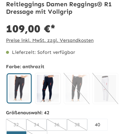
Reitleggings Damen Reggings® R1
Dressage mit Vollgrip
109,00 €*
Preise inkl. MwSt. zzgl. Versandkosten
Lieferzeit: Sofort verfügbar
Farbe:
anthrazit
anthrazit
midnight blue
schwarz
weiß
(Diese Option ist zurzeit nic
(Diese Option i
Größenauswahl:
42
32
34
36
38
40
(Diese Option ist zurzeit nicht verfügbar.)
(Diese Option ist zurzeit nicht verfügbar.)
(Diese Option ist zurzeit nicht verfügba
(Diese Option ist zurzeit nic