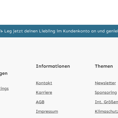
🦄 Leg jetzt deinen Liebling im Kundenkonto an und geni
Informationen
Themen
ngen
Kontakt
Newsletter
tings
Karriere
Sponsoring
AGB
Int. Größen
Impressum
Klimaschut