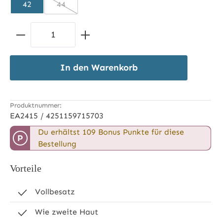
42
44
(Diese Option ist zurzeit nicht verfügbar.)
Produkt Anzahl: Gib den gewünschten 
In den Warenkorb
Produktnummer:
EA2415 / 4251159715703
Du erhältst 109 Bonus Punkte für diese
P
Bestellung
Vorteile
Vollbesatz
Wie zweite Haut