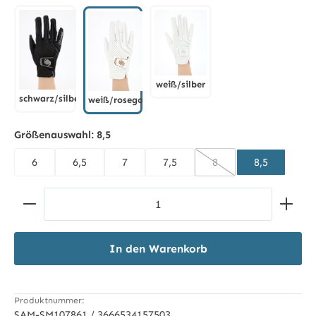
braun/champagner
dunkelblau/rosegold
weiß/silber
schwarz/silber
weiß/rosegold
weiß/silber
schwarz/silber
weiß/rosegold
Größenauswahl:
8,5
6
6,5
7
7,5
8
8,5
(Diese Option ist zurzei
Produkt Anzahl: Gib den gewünschten Wert ein ode
In den Warenkorb
Produktnummer:
SAM-SM107861 / 3666534157503