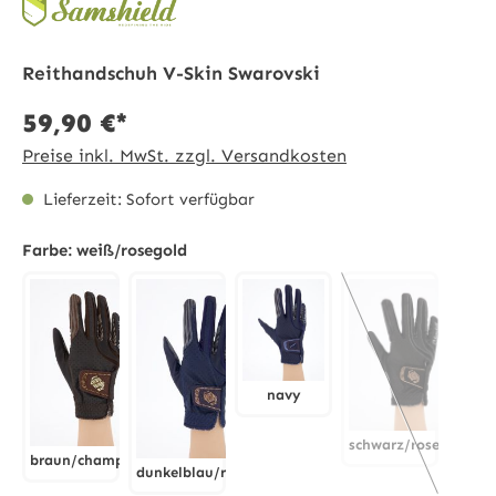
Reithandschuh V-Skin Swarovski
59,90 €*
Preise inkl. MwSt. zzgl. Versandkosten
Lieferzeit: Sofort verfügbar
Farbe:
weiß/rosegold
navy
navy
schwarz/rosegold
braun/champagner
dunkelblau/rosegold
schwarz/rose
(Diese Option is