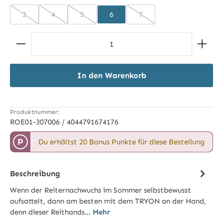
3
4
5
6
7
(Diese Option ist zurzeit nicht verfügbar.)
(Diese Option ist zurzeit nicht verfügbar.)
(Diese Option ist zurzeit nicht verfügbar.)
(Diese Option ist zurzeit n
Produkt Anzahl: Gib den gewünschten Wert ein ode
In den Warenkorb
Produktnummer:
ROE01-307006 / 4044791674176
P
Du erhältst 20 Bonus Punkte für diese Bestellung
Beschreibung
Wenn der Reiternachwuchs im Sommer selbstbewusst
aufsattelt, dann am besten mit dem TRYON an der Hand,
denn dieser Reithands…
Mehr