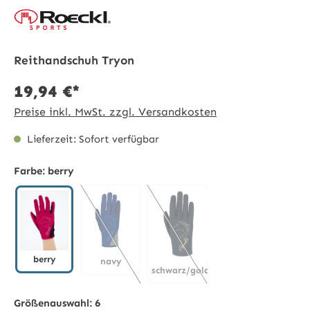
Reithandschuh Tryon
19,94 €*
Preise inkl. MwSt. zzgl. Versandkosten
Lieferzeit: Sofort verfügbar
Farbe:
berry
berry
navy
schwarz/gold
berry
navy
(Diese Option ist zurzeit nicht verfügbar.)
schwarz/gold
(Diese Option ist zurzeit nicht 
Größenauswahl:
6