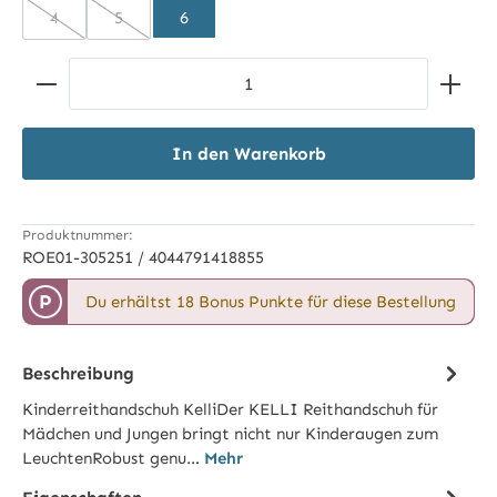
4
5
6
(Diese Option ist zurzeit nicht verfügbar.)
(Diese Option ist zurzeit nicht verfügbar.)
Produkt Anzahl: Gib den gewünschten Wert ein ode
In den Warenkorb
Produktnummer:
ROE01-305251 / 4044791418855
P
Du erhältst 18 Bonus Punkte für diese Bestellung
Beschreibung
Kinderreithandschuh KelliDer KELLI Reithandschuh für
Mädchen und Jungen bringt nicht nur Kinderaugen zum
LeuchtenRobust genu…
Mehr