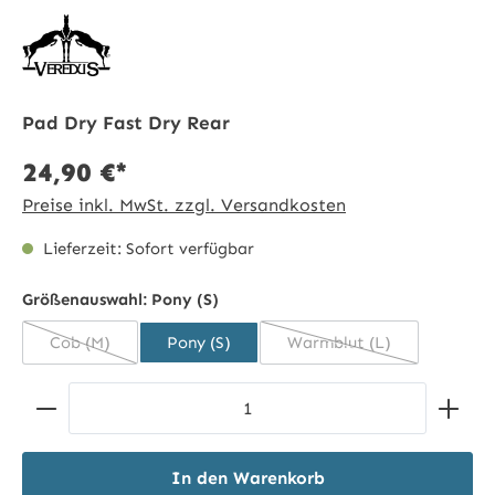
Pad Dry Fast Dry Rear
24,90 €*
Preise inkl. MwSt. zzgl. Versandkosten
Lieferzeit: Sofort verfügbar
Größenauswahl:
Pony (S)
Cob (M)
Pony (S)
Warmblut (L)
(Diese Option ist zurzeit nicht verfügbar.)
(Diese Option ist zurze
Produkt Anzahl: Gib den gewünschten Wert ein ode
In den Warenkorb