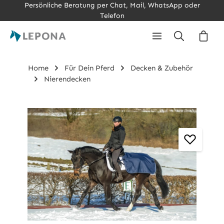
Persönliche Beratung per Chat, Mail, WhatsApp oder
Zum Hauptinhalt springen
Telefon
Ware
Home
Für Dein Pferd
Decken & Zubehör
Nierendecken
Bildergalerie überspringen