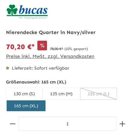
Nierendecke Quarter in Navy/silver
%
70,20 €*
78,00 €*
(10% gespart)
Preise inkl. MwSt. zzgl. Versandkosten
Lieferzeit: Sofort verfügbar
Größenauswahl:
165 cm (XL)
130 cm (S)
135 cm (M)
155 cm (L)
(Diese Option ist zu
165 cm (XL)
Produkt Anzahl: Gib den gewünschten Wert ein ode