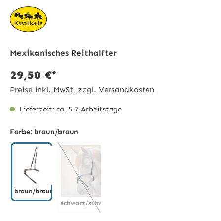
Mexikanisches Reithalfter
29,50 €*
Preise inkl. MwSt. zzgl. Versandkosten
Lieferzeit: ca. 5-7 Arbeitstage
Farbe:
braun/braun
braun/braun
schwarz/schwarz
braun/braun
schwarz/schwarz
(Diese Option ist zurzeit nicht verfügbar.)