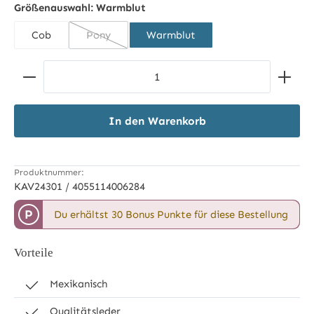
Größenauswahl:
Warmblut
Cob
Pony
Warmblut
(Diese Option ist zurzeit nicht verfügbar.)
Produkt Anzahl: Gib den gewünschten Wert ein ode
In den Warenkorb
Produktnummer:
KAV24301 / 4055114006284
P
Du erhältst 30 Bonus Punkte für diese Bestellung
Vorteile
Mexikanisch
Qualitätsleder