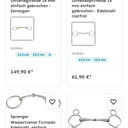
Unterlegtrense 14 mm
Olivenkopftrense 14
einfach gebrochen -
mm einfach
Sensogan
gebrochen - Edelstahl
rostfrei
Größen:
Größen:
›
12,5 cm
13,5 cm
14,5 cm
12,5 cm
13,5 cm
149,90 €*
61,90 €*
Sprenger
Wassertrense Turnado
Edelstahl, einfach