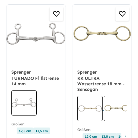
Sprenger
Sprenger
TURNADO Fillistrense
KK ULTRA
14 mm
Wassertrense 18 mm -
Sensogan
Größen:
Größen:
12,5 cm
13,5 cm
›
12,0 cm
13,0 cm
14,0 cm
1