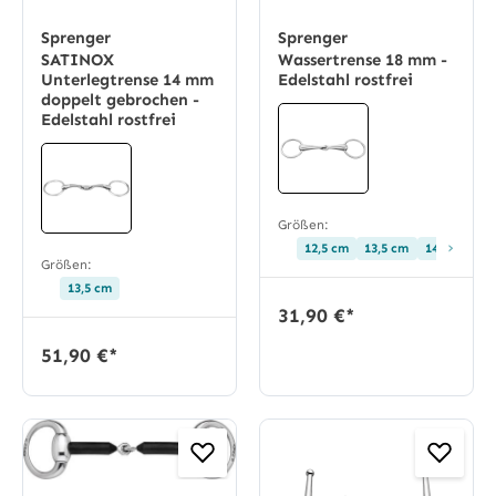
Sprenger
Sprenger
SATINOX
Wassertrense 18 mm -
Unterlegtrense 14 mm
Edelstahl rostfrei
doppelt gebrochen -
Edelstahl rostfrei
Größen:
›
12,5 cm
13,5 cm
14,5 cm
1
Größen:
13,5 cm
31,90 €*
51,90 €*