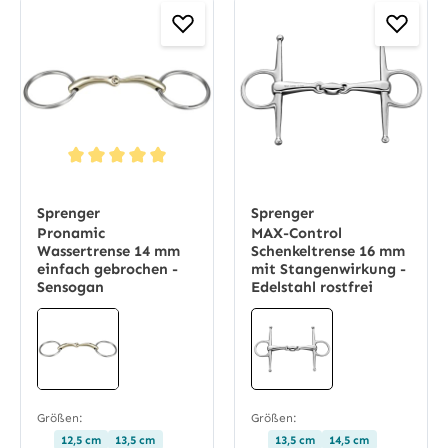
Durchschnittliche Bewertung von 5 von 5 Sternen
Sprenger
Sprenger
Pronamic
MAX-Control
Wassertrense 14 mm
Schenkeltrense 16 mm
einfach gebrochen -
mit Stangenwirkung -
Sensogan
Edelstahl rostfrei
Größen:
Größen:
12,5 cm
13,5 cm
13,5 cm
14,5 cm