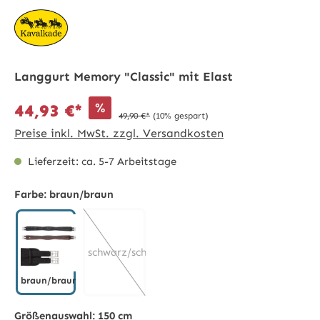
Langgurt Memory "Classic" mit Elast
%
44,93 €*
49,90 €*
(10% gespart)
Preise inkl. MwSt. zzgl. Versandkosten
Lieferzeit: ca. 5-7 Arbeitstage
Farbe:
braun/braun
schwarz/schwarz
braun/braun
braun/braun
(Diese Option ist zurzeit nicht verfügbar.)
Größenauswahl:
150 cm