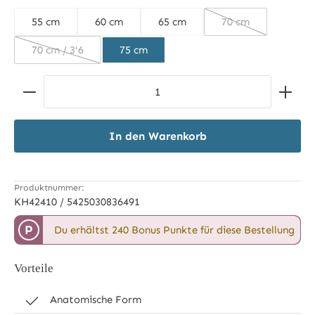
55 cm
60 cm
65 cm
70 cm
(Diese Option ist z
70 cm / 3'6
75 cm
(Diese Option ist zurzeit nicht verfügbar.)
Produkt Anzahl: Gib den gewünschten Wert ein ode
In den Warenkorb
Produktnummer:
KH42410 / 5425030836491
P
Du erhältst 240 Bonus Punkte für diese Bestellung
Vorteile
Anatomische Form