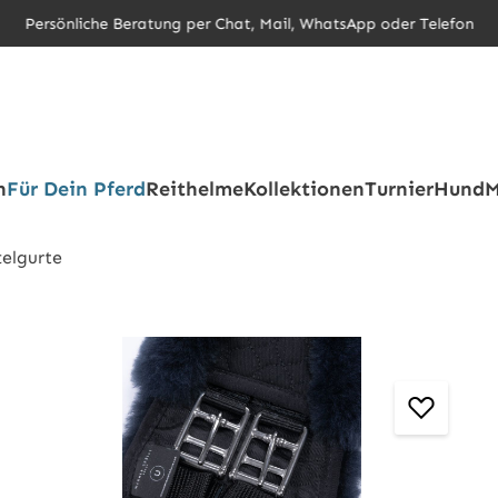
Persönliche Beratung per Chat, Mail, WhatsApp oder Telefon
h
Für Dein Pferd
Reithelme
Kollektionen
Turnier
Hund
M
telgurte