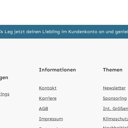
🦄 Leg jetzt deinen Liebling im Kundenkonto an und geni
Informationen
Themen
ngen
Kontakt
Newsletter
tings
Karriere
Sponsoring
AGB
Int. Größen
Impressum
Klimaschut
Nachhaltig