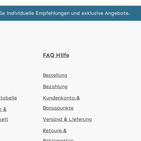
eße individuelle Empfehlungen und exklusive Angebote.
FAQ Hilfe
Bestellung
Bezahlung
tabelle
Kundenkonto &
Bonuspunkte
z &
keit
Versand & Lieferung
Retoure &
Reklamation