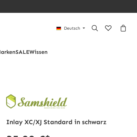
Du hast 0 Pro
Waren
Deutsch
arken
SALE
Wissen
Inlay XC/XJ Standard in schwarz