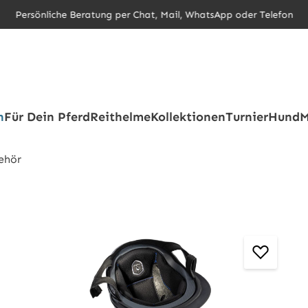
Persönliche Beratung per Chat, Mail, WhatsApp oder Telefon
h
Für Dein Pferd
Reithelme
Kollektionen
Turnier
Hund
M
ehör