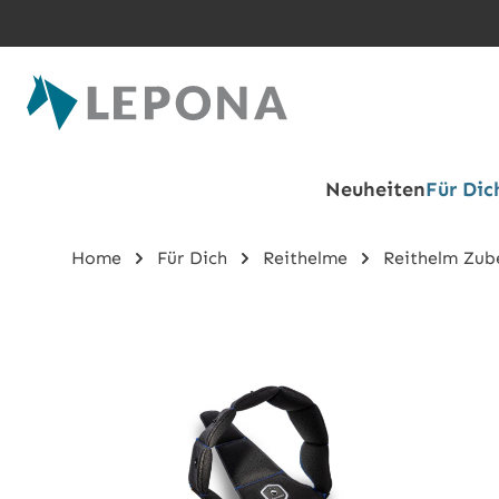
Zum Hauptinhalt springen
Neuheiten
Für Dic
Home
Für Dich
Reithelme
Reithelm Zub
Bildergalerie überspringen