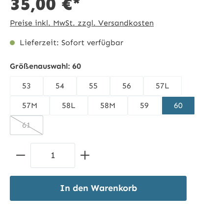
35,00 €*
Preise inkl. MwSt. zzgl. Versandkosten
Lieferzeit: Sofort verfügbar
Größenauswahl:
60
53
54
55
56
57L
57M
58L
58M
59
60
61
(Diese Option ist zurzeit nicht verfügbar.)
Produkt Anzahl: Gib den gewünschten 
In den Warenkorb