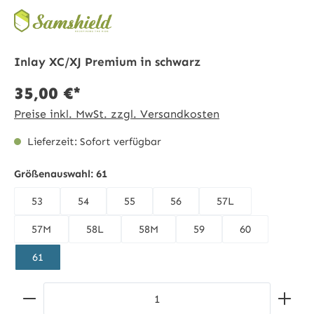
Inlay XC/XJ Premium in schwarz
35,00 €*
Preise inkl. MwSt. zzgl. Versandkosten
Lieferzeit: Sofort verfügbar
Größenauswahl:
61
53
54
55
56
57L
57M
58L
58M
59
60
61
Produkt Anzahl: Gib den gewünschten Wert ein ode