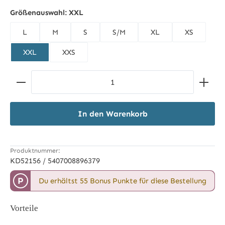
beige
Tannengrün
Größenauswahl:
XXL
L
M
S
S/M
XL
XS
XXL
XXS
Produkt Anzahl: Gib den gewünschten Wert ein ode
In den Warenkorb
Produktnummer:
KD52156 / 5407008896379
P
Du erhältst 55 Bonus Punkte für diese Bestellung
Vorteile