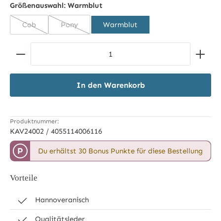
Größenauswahl:
Warmblut
Cob
Pony
Warmblut
(Diese Option ist zurzeit nicht verfügbar.)
(Diese Option ist zurzeit nicht verfügbar.)
Produkt Anzahl: Gib den gewünschten Wert ein ode
In den Warenkorb
Produktnummer:
KAV24002 / 4055114006116
P
Du erhältst 30 Bonus Punkte für diese Bestellung
Vorteile
Hannoveranisch
Qualitätsleder