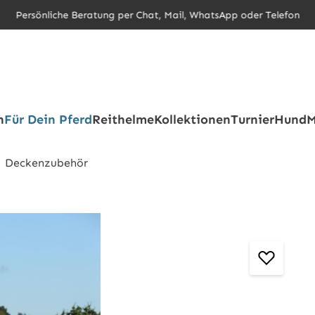
Persönliche Beratung per Chat, Mail, WhatsApp oder Telefon
h
Für Dein Pferd
Reithelme
Kollektionen
Turnier
Hund
M
Deckenzubehör