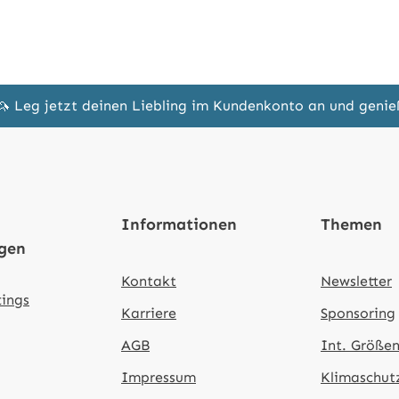
🦄 Leg jetzt deinen Liebling im Kundenkonto an und geni
Informationen
Themen
ngen
Kontakt
Newsletter
tings
Karriere
Sponsoring
AGB
Int. Größen
Impressum
Klimaschut