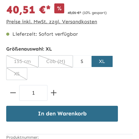
40,51 €*
%
45,01 €*
(10% gespart)
Preise inkl. MwSt. zzgl. Versandkosten
Lieferzeit: Sofort verfügbar
Größenauswahl:
XL
155 cm
Cob (M)
S
XL
(Diese Option ist zurzeit nicht verfügbar.)
(Diese Option ist zurzeit nicht verfügbar
XS
(Diese Option ist zurzeit nicht verfügbar.)
Produkt Anzahl: Gib den gewünschten 
In den Warenkorb
Produktnummer: