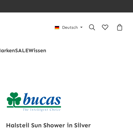
Du hast 0 Pro
Waren
Deutsch
arken
SALE
Wissen
Halsteil Sun Shower in Silver