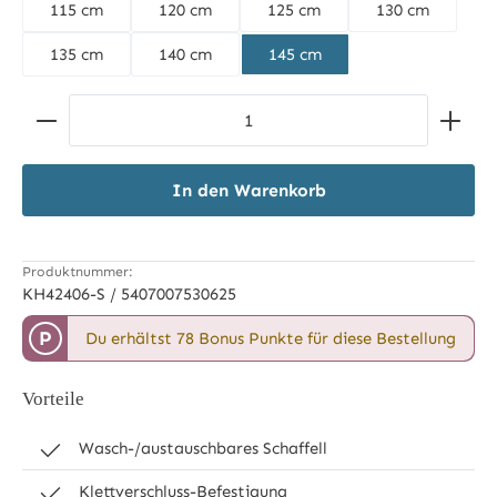
115 cm
120 cm
125 cm
130 cm
135 cm
140 cm
145 cm
Produkt Anzahl: Gib den gewünschten Wert ein ode
In den Warenkorb
Produktnummer:
KH42406-S / 5407007530625
P
Du erhältst 78 Bonus Punkte für diese Bestellung
Vorteile
Wasch-/austauschbares Schaffell
Klettverschluss-Befestigung