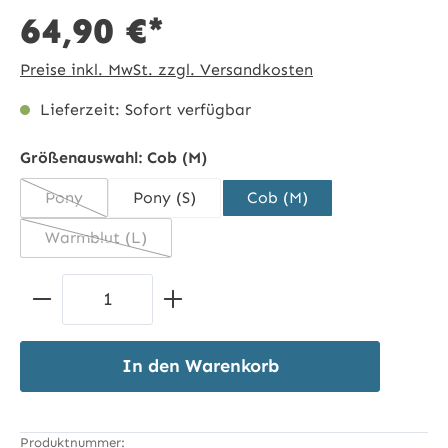
64,90 €*
Preise inkl. MwSt. zzgl. Versandkosten
Lieferzeit: Sofort verfügbar
Größenauswahl:
Cob (M)
Pony
Pony (S)
Cob (M)
(Diese Option ist zurzeit nicht verfügbar.)
Warmblut (L)
(Diese Option ist zurzeit nicht verfügbar.)
Produkt Anzahl: Gib den gewünschten 
In den Warenkorb
Produktnummer: