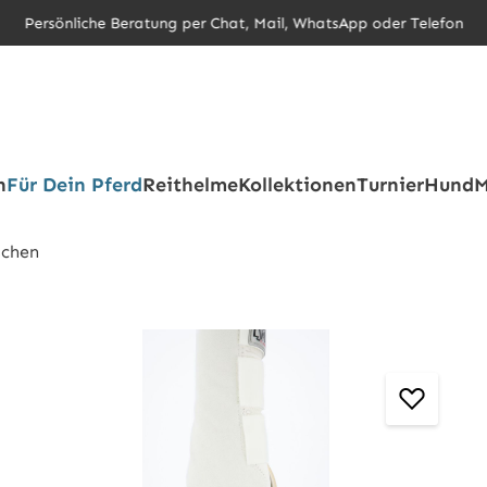
Persönliche Beratung per Chat, Mail, WhatsApp oder Telefon
h
Für Dein Pferd
Reithelme
Kollektionen
Turnier
Hund
M
chen