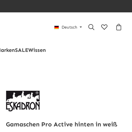
Du hast 0 Pro
Waren
Deutsch
arken
SALE
Wissen
Gamaschen Pro Active hinten in weiß