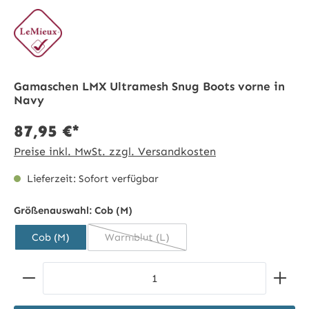
Gamaschen LMX Ultramesh Snug Boots vorne in
Navy
87,95 €*
Preise inkl. MwSt. zzgl. Versandkosten
Lieferzeit: Sofort verfügbar
Größenauswahl:
Cob (M)
Cob (M)
Warmblut (L)
(Diese Option ist zurzeit nicht verfügbar
Produkt Anzahl: Gib den gewünschten Wert ein ode