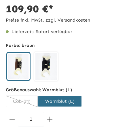
109,90 €*
Preise inkl. MwSt. zzgl. Versandkosten
Lieferzeit: Sofort verfügbar
Farbe:
braun
braun
schwarz
Größenauswahl:
Warmblut (L)
Cob (M)
Warmblut (L)
(Diese Option ist zurzeit nicht verfügbar.)
Produkt Anzahl: Gib den gewünschten 