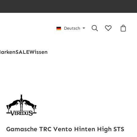
Du hast 0 Pro
Waren
Deutsch
arken
SALE
Wissen
Gamasche TRC Vento Hinten High STS