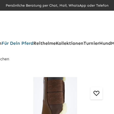
Persönliche Beratung per Chat, Mail, WhatsApp oder Telefon
h
Für Dein Pferd
Reithelme
Kollektionen
Turnier
Hund
M
chen