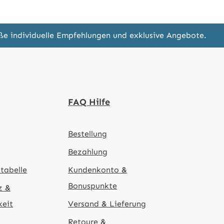
eße individuelle Empfehlungen und exklusive Angebote.
FAQ Hilfe
Bestellung
Bezahlung
tabelle
Kundenkonto &
Bonuspunkte
z &
keit
Versand & Lieferung
Retoure &