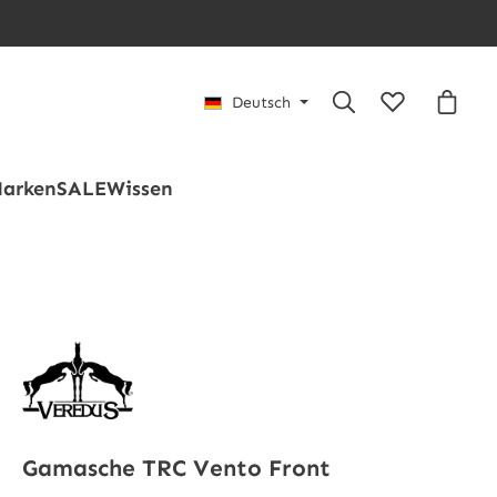
Du hast 0 Pro
Waren
Deutsch
arken
SALE
Wissen
Gamasche TRC Vento Front