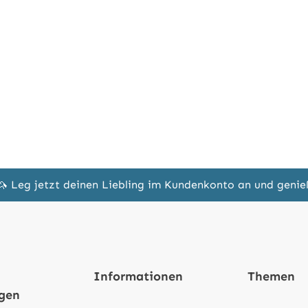
🦄 Leg jetzt deinen Liebling im Kundenkonto an und geni
Informationen
Themen
ngen