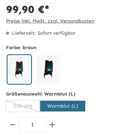
99,90 €*
Preise inkl. MwSt. zzgl. Versandkosten
Lieferzeit: Sofort verfügbar
Farbe:
braun
braun
schwarz
Größenauswahl:
Warmblut (L)
Cob (M)
Warmblut (L)
(Diese Option ist zurzeit nicht verfügbar.)
Produkt Anzahl: Gib den gewünschten 