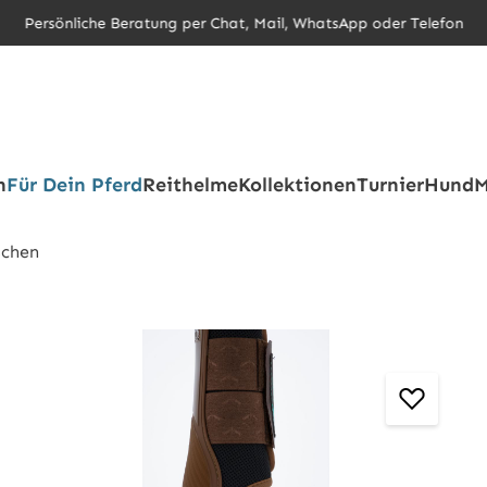
Persönliche Beratung per Chat, Mail, WhatsApp oder Telefon
h
Für Dein Pferd
Reithelme
Kollektionen
Turnier
Hund
M
chen