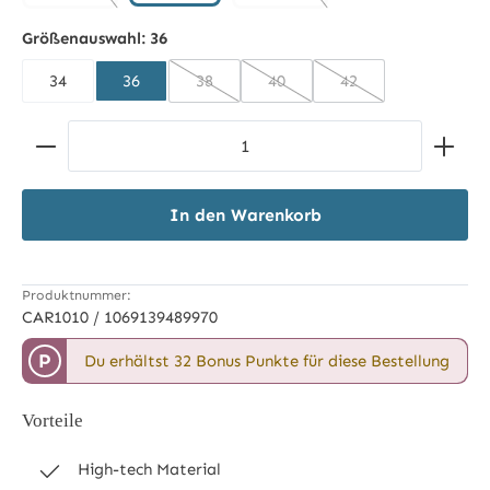
khaki
deep night
schwarz
(Diese Option ist zurzeit nicht verfügbar.)
(Diese Option ist zurzeit nicht 
Größenauswahl:
36
34
36
38
40
42
(Diese Option ist zurzeit nicht verfügbar.)
(Diese Option ist zurzeit nicht 
(Diese Option ist zur
Produkt Anzahl: Gib den gewünschten Wert ein ode
In den Warenkorb
Produktnummer:
CAR1010 / 1069139489970
P
Du erhältst 32 Bonus Punkte für diese Bestellung
Vorteile
High-tech Material