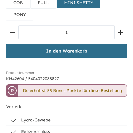
COB
FULL
MINI SHETTY
PONY
Produkt Anzahl: Gib den gewünschten Wert ein ode
In den Warenkorb
Produktnummer:
KH42604 / 5404022088827
P
Du erhältst 55 Bonus Punkte für diese Bestellung
Vorteile
Lycra-Gewebe
Reißverschluss