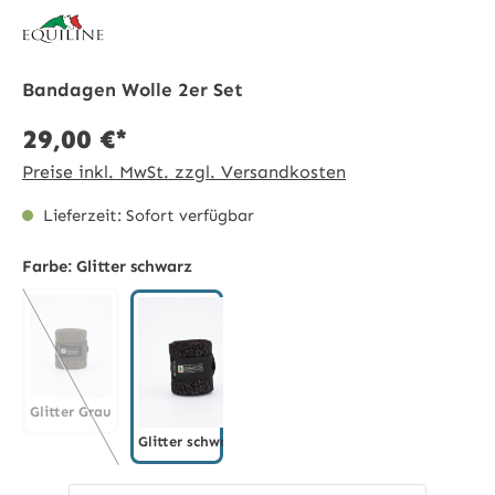
Bandagen Wolle 2er Set
29,00 €*
Preise inkl. MwSt. zzgl. Versandkosten
Lieferzeit: Sofort verfügbar
Farbe:
Glitter schwarz
Glitter Grau
Glitter schwarz
Glitter Grau
(Diese Option ist zurzeit nicht verfügbar.)
Glitter schwarz