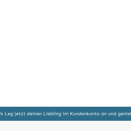
🦄 Leg jetzt deinen Liebling im Kundenkonto an und geni