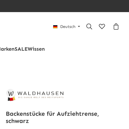
Du hast 0 Pro
Waren
Deutsch
arken
SALE
Wissen
Backenstücke für Aufziehtrense,
schwarz