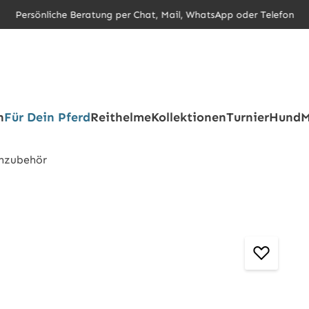
Persönliche Beratung per Chat, Mail, WhatsApp oder Telefon
h
Für Dein Pferd
Reithelme
Kollektionen
Turnier
Hund
M
nzubehör